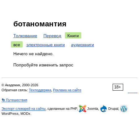
ботаномантия
Толкование
Перевод
Книги
все
электронные книги
аудиокниги
Ничего не найдено.
Попробуйте изменить запрос
© Академик, 2000-2026
18+
Обратная связь:
Техподдержка
,
Реклама на сайте
👣 Путешествия
Экспорт словарей на сайты
, сделанные на PHP,
Joomla,
Drupal,
WordPress, MODx.